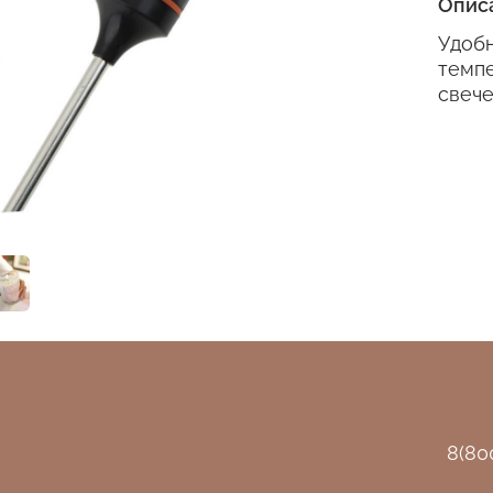
Опис
Удоб
темп
свече
8(80