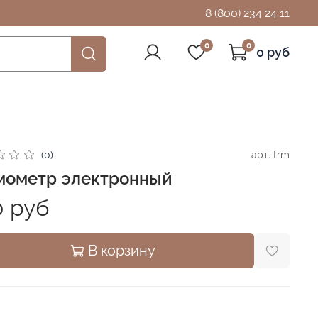
8 (800) 234 24 11
0
0
0 руб
арт.
trm
(0)
мометр электронный
0 руб
В корзину