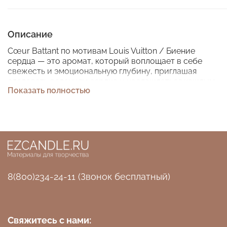
Описание
Cœur Battant по мотивам Louis Vuitton / Биение
сердца — это аромат, который воплощает в себе
свежесть и эмоциональную глубину, приглашая
следовать велениям сердца и наслаждаться каждым
Показать полностью
моментом жизни.
Он открывается яркими нотами сочной груши,
дополненной уникальным акватическим аккордом
Каскалон и нежной мускусной амбреттой, создавая
ощущение свежести и лёгкости.
В сердце композиции раскрываются египетский
жасмин, нарцисс и иланг-иланг, придавая аромату
8(800)234-24-11 (Звонок бесплатный)
цветочную насыщенность и утончённость.
Базовые ноты мха и пачули формируют тёплый,
обволакивающий шлейф, оставляя после себя
ощущение гармонии и спокойствия.
Свяжитесь с нами: