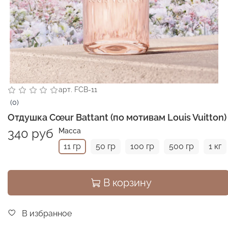
арт.
FCB-11
(0)
Отдушка Cœur Battant (по мотивам Louis Vuitton)
340 руб
Масса
11 гр
50 гр
100 гр
500 гр
1 кг
В корзину
В избранное