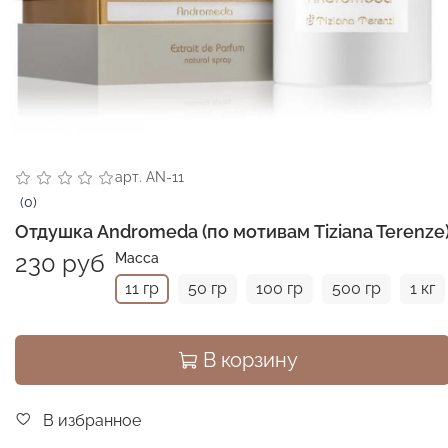
арт.
AN-11
(0)
Отдушка Andromeda (по мотивам Tiziana Terenze
230 руб
Масса
11 гр
50 гр
100 гр
500 гр
1 кг
В корзину
В избранное