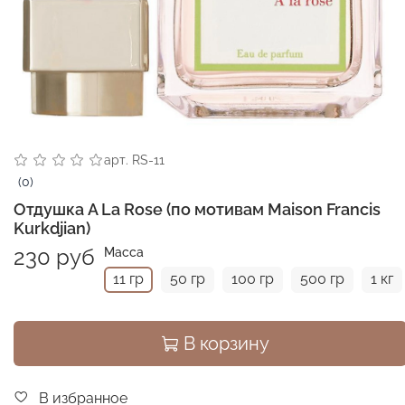
арт.
RS-11
(0)
Отдушка A La Rose (по мотивам Maison Francis
Kurkdjian)
230 руб
Масса
11 гр
50 гр
100 гр
500 гр
1 кг
В корзину
В избранное