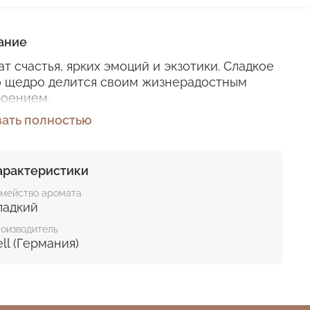
ание
т счастья, ярких эмоций и экзотики. Сладкое
о щедро делится своим жизнерадостным
роением.
зать полностью
ерхние ноты: фруктовые, зеленые, игристые
редние ноты: экзотические, манго, сладкие
азовые ноты: кокос, карамель
арактеристики
водство Bell, Германия
мейство аромата
ладкий
орт безопасности
оизводитель
ll (Германия)