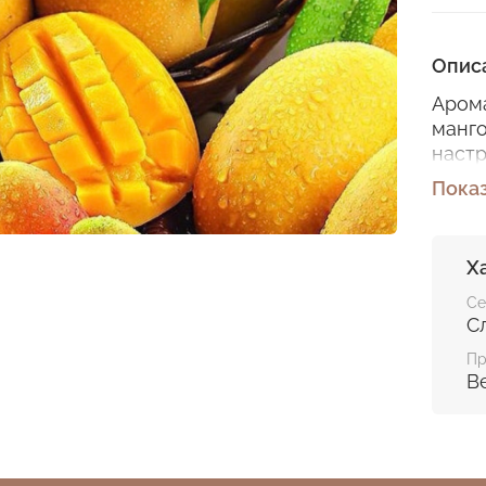
Опис
Арома
манг
наст
Пока
В
С
Б
Х
Произ
Се
С
Пасп
Пр
Be