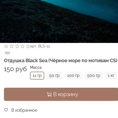
арт.
BLS-11
(0)
Отдушка Black Sea (Чёрное море по мотивам CS)
150 руб
Масса
11 гр
50 гр
100 гр
500 гр
1 кг
В корзину
В избранное